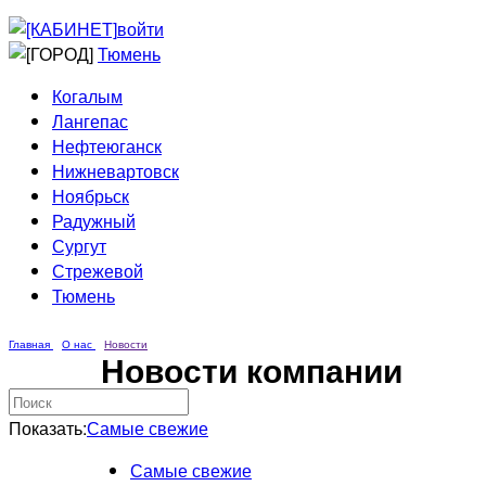
Приведи друга
Информирование
войти
Домовые сети
Тюмень
Когалым
Лангепас
Нефтеюганск
Нижневартовск
Ноябрьск
Радужный
Сургут
Стрежевой
Тюмень
Главная
О нас
Новости
Новости компании
Показать:
Самые свежие
Самые свежие