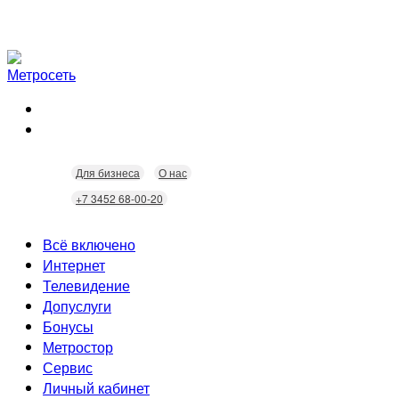
Для бизнеса
О нас
+7 3452 68-00-20
Всё включено
Интернет
Телевидение
Скорость
Допуслуги
Безопасность
Кабельное ТВ
Бонусы
Wi-Fi
Интерактивное ТВ
Видеонаблюдение
Метростор
Технологии
Домофония
Статусы
Сервис
Бонусы
Личный кабинет
Скидки
Неисправности