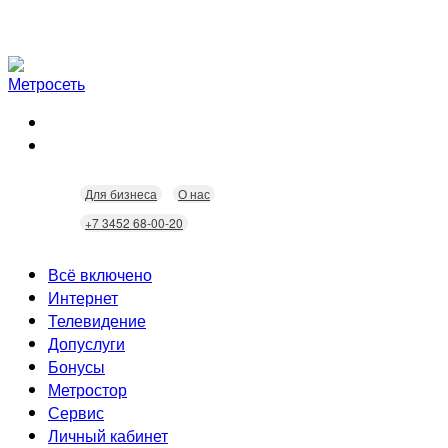
Для бизнеса
О нас
+7 3452 68-00-20
Всё включено
Интернет
Телевидение
Скорость
Допуслуги
Безопасность
Кабельное ТВ
Бонусы
Wi-Fi
Интерактивное ТВ
Видеонаблюдение
Метростор
Технологии
Домофония
Статусы
Сервис
Бонусы
Личный кабинет
Скидки
Неисправности