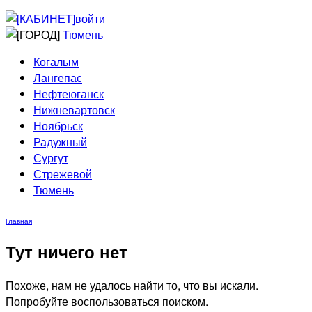
Приведи друга
Информирование
войти
Домовые сети
Тюмень
Когалым
Лангепас
Нефтеюганск
Нижневартовск
Ноябрьск
Радужный
Сургут
Стрежевой
Тюмень
Главная
Тут ничего нет
Похоже, нам не удалось найти то, что вы искали.
Попробуйте воспользоваться поиском.