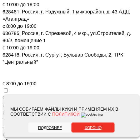
с 10:00 до 19:00
628461, Россия, г. Радужный, 1 микрорайон, д. 43 АДЦ
«Аганград»
с 8:00 до 19:00
636785, Россия, г. Стрежевой, 4 мкр., ул.Строителей, д.
60/2, помещение 1
с 10:00 до 19:00
628418, Россия, г. Сургут, Бульвар Свободы, 2, ТРК
"Центральный"
с 8:00 до 19:00
Сайт зарегистрирован Роскомнадзором как сетевое
издание «Метросеть» 13.12.2017, свидетельство о
МЫ СОБИРАЕМ ФАЙЛЫ КУКИ И ПРИМЕНЯЕМ ИХ В
регистрации СМИ ЭЛ № ФС 77-71864, учредитель: ООО
СООТВЕТСТВИИ С
ПОЛИТИКОЙ
“Метросеть“, главный редактор: Ермошин С.Н.,
адрес электронной почты редакции:
editor@metro-set.ru
,
ПОДРОБНЕЕ
ХОРОШО
номер телефона редакции:
(3466) 67-89-11