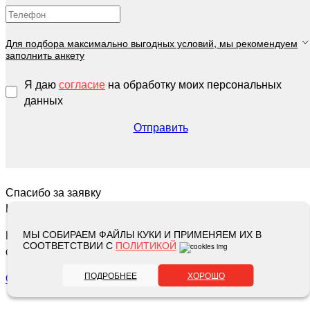
Для подбора максимально выгодных условий, мы рекомендуем
заполнить анкету
Я даю
согласие
на обработку моих персональных
данных
Отправить
Спасибо за заявку
Номер заявки
Наши специалисты
МЫ СОБИРАЕМ ФАЙЛЫ КУКИ И ПРИМЕНЯЕМ ИХ В
СООТВЕТСТВИИ С
ПОЛИТИКОЙ
свяжутся с вами в ближайшее время
ПОДРОБНЕЕ
ХОРОШО
Отлично!