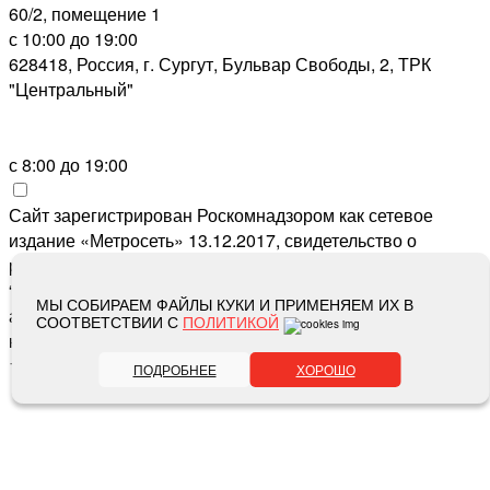
60/2, помещение 1
с 10:00 до 19:00
628418, Россия, г. Сургут, Бульвар Свободы, 2, ТРК
"Центральный"
с 8:00 до 19:00
Сайт зарегистрирован Роскомнадзором как сетевое
издание «Метросеть» 13.12.2017, свидетельство о
регистрации СМИ ЭЛ № ФС 77-71864, учредитель: ООО
“Метросеть“, главный редактор: Ермошин С.Н.,
МЫ СОБИРАЕМ ФАЙЛЫ КУКИ И ПРИМЕНЯЕМ ИХ В
адрес электронной почты редакции:
editor@metro-set.ru
,
СООТВЕТСТВИИ С
ПОЛИТИКОЙ
номер телефона редакции:
(3466) 67-89-11
16+
ПОДРОБНЕЕ
ХОРОШО