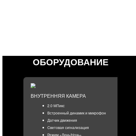
АРХИВ ЗАПИСЕЙ
Записи в архиве до 5 дней на защищенном
облачном сервере
УДОБНЫЙ ЛИЧНЫЙ КАБИНЕТ
Приложение для удалённого доступа к
видеокамере
ОБОРУДОВАНИЕ
ВНУТРЕННЯЯ КАМЕРА
2.0 МПикс
Встроенный динамик и микрофон
Датчик движения
Cветовая сигнализация
Режим «День/Ночь»