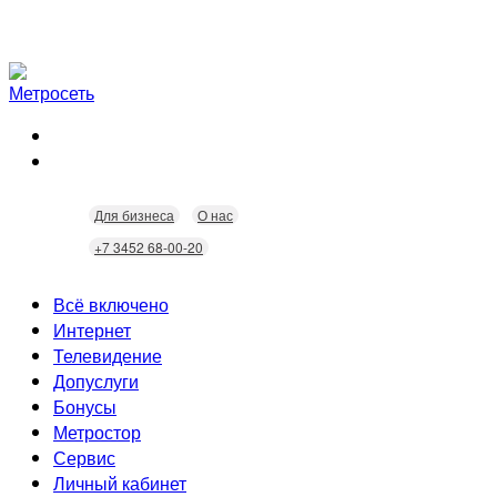
Для бизнеса
О нас
+7 3452 68-00-20
Всё включено
Интернет
Телевидение
Скорость
Допуслуги
Безопасность
Кабельное ТВ
Бонусы
Wi-Fi
Интерактивное ТВ
Видеонаблюдение
Метростор
Технологии
Домофония
Статусы
Сервис
Бонусы
Личный кабинет
Скидки
Неисправности