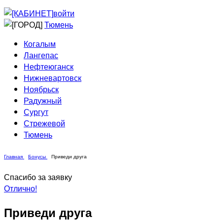
Приведи друга
Информирование
войти
Домовые сети
Тюмень
Когалым
Лангепас
Нефтеюганск
Нижневартовск
Ноябрьск
Радужный
Сургут
Стрежевой
Тюмень
Главная
Бонусы
Приведи друга
Спасибо за заявку
Отлично!
Приведи друга