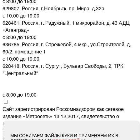
с 8:00 до 19:00
629807, Россия, г.Ноябрьск, пр. Мира, д.32а
с 10:00 до 19:00
628461, Россия, г. Радужный, 1 микрорайон, д. 43 АДЦ
«Аганград»
с 8:00 до 19:00
636785, Россия, г. Стрежевой, 4 мкр., ул.Строителей, д.
60/2, помещение 1
с 10:00 до 19:00
628418, Россия, г. Сургут, Бульвар Свободы, 2, ТРК
"Центральный"
с 8:00 до 19:00
Сайт зарегистрирован Роскомнадзором как сетевое
издание «Метросеть» 13.12.2017, свидетельство о
регистрации СМИ ЭЛ № ФС 77-71864, учредитель: ООО
“Метросеть“, главный редактор: Ермошин С.Н.,
МЫ СОБИРАЕМ ФАЙЛЫ КУКИ И ПРИМЕНЯЕМ ИХ В
адрес электронной почты редакции:
editor@metro-set.ru
,