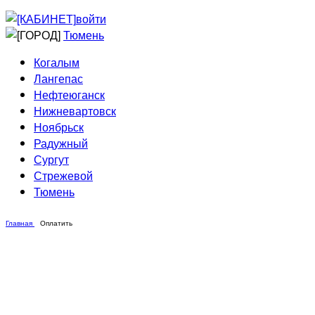
Приведи друга
Информирование
войти
Домовые сети
Тюмень
Когалым
Лангепас
Нефтеюганск
Нижневартовск
Ноябрьск
Радужный
Сургут
Стрежевой
Тюмень
Главная
Оплатить