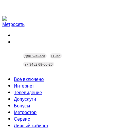
Для бизнеса
О нас
+7 3452 68-00-20
Всё включено
Интернет
Телевидение
Скорость
Допуслуги
Безопасность
Кабельное ТВ
Бонусы
Wi-Fi
Интерактивное ТВ
Видеонаблюдение
Метростор
Технологии
Домофония
Статусы
Сервис
Бонусы
Личный кабинет
Скидки
Неисправности