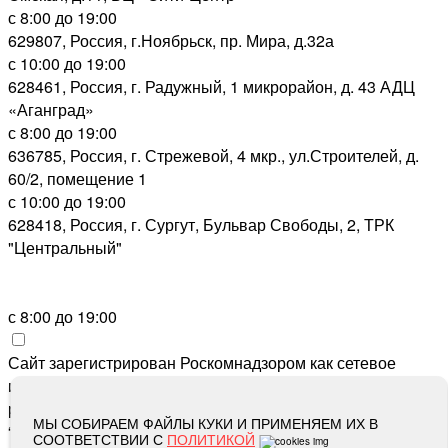
с 8:00 до 19:00
629807, Россия, г.Ноябрьск, пр. Мира, д.32а
с 10:00 до 19:00
628461, Россия, г. Радужный, 1 микрорайон, д. 43 АДЦ
«Аганград»
с 8:00 до 19:00
636785, Россия, г. Стрежевой, 4 мкр., ул.Строителей, д.
60/2, помещение 1
с 10:00 до 19:00
628418, Россия, г. Сургут, Бульвар Свободы, 2, ТРК
"Центральный"
с 8:00 до 19:00
Сайт зарегистрирован Роскомнадзором как сетевое
издание «Метросеть» 13.12.2017, свидетельство о
регистрации СМИ ЭЛ № ФС 77-71864, учредитель: ООО
МЫ СОБИРАЕМ ФАЙЛЫ КУКИ И ПРИМЕНЯЕМ ИХ В
“Метросеть“, главный редактор: Ермошин С.Н.,
СООТВЕТСТВИИ С
ПОЛИТИКОЙ