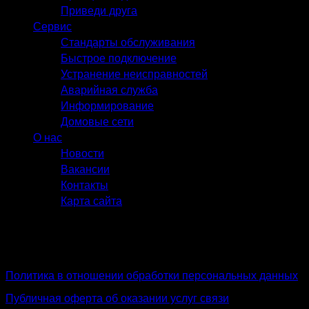
Приведи друга
Сервис
Сервис
Стандарты обслуживания
Быстрое подключение
Устранение неисправностей
Аварийная служба
Информирование
Домовые сети
О нас
О нас
Новости
Вакансии
Контакты
Карта сайта
© 2009-2026
ООО "Метросеть-Нефтеюганск"
628303, Россия, г. Нефтеюганск, 10-й мкр, дом 31, кв. 5
Политика в отношении обработки персональных данных
Публичная оферта об оказании услуг связи