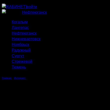
Приведи друга
Информирование
войти
Домовые сети
Нефтеюганск
Когалым
Лангепас
Нефтеюганск
Нижневартовск
Ноябрьск
Радужный
Сургут
Стрежевой
Тюмень
Главная
Интернет
Максимальная скорость
Только максимальная скорость
Для клиентов Метросети