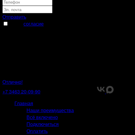
Отправить
Я даю
согласие
на обработку моих персональных
данных
Спасибо за заявку
Номер заявки
Наши специалисты
свяжутся с вами в ближайшее время
Отлично!
+7 3463 20-09-90
Мы в социальных сетях:
Главная
Главная
Наши преимущества
Всё включено
Подключиться
Оплатить