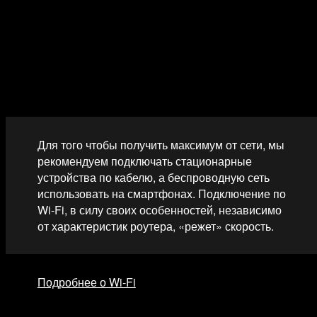
работы в Интернете ключевое значение имеет качество
соединения роутера, компьютера или смартфона, с
которого вы выходите в Интернет. Мы организуем
высокоскоростную проводную сеть у вас в квартире, а
также предлагаем услугу по созданию беспроводной сети
Wi-Fi.
Для того чтобы получить максимум от сети, мы
рекомендуем подключать стационарные
устройства по кабелю, а беспроводную сеть
использовать на смартфонах. Подключение по
Wi-Fi, в силу своих особенностей, независимо
от характеристик роутера, «режет» скорость.
Подробнее о Wi-Fi