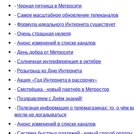
-
Черная пятница в Метросети
-
Самое масштабное обновление телеканалов
-
Формула идеального Интернета существует
-
Очень страшная неделя
-
Анонс изменений в списке каналов
-
День добра от Метросети
-
Солнечная интерференция в октябре
-
Розыгрыш ко Дню Интернета
-
Акция «Год Интернета в рассрочку»
-
Смотрёшка - новый партнёр в Метростор
-
Поздравляем с Днём знаний!
-
Полезная информация о телемагазинах: то, о чём в
могли не догадываться
-
Анонс изменений в списке каналов
-
Система быстрых платежей - новый способ оплаты