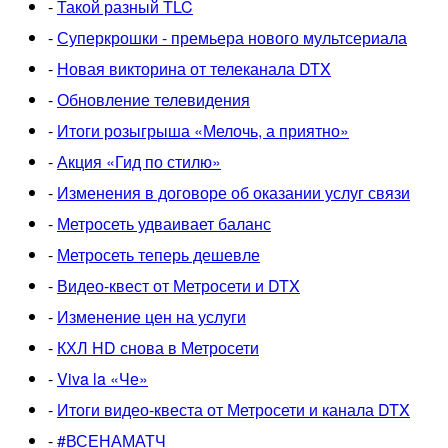
-
Такой разный TLC
-
Суперкрошки - премьера нового мультсериала
-
Новая викторина от телеканала DTX
-
Обновление телевидения
-
Итоги розыгрыша «Мелочь, а приятно»
-
Акция «Гид по стилю»
-
Изменения в договоре об оказании услуг связи
-
Метросеть удваивает баланс
-
Метросеть теперь дешевле
-
Видео-квест от Метросети и DTX
-
Изменение цен на услуги
-
КХЛ HD снова в Метросети
-
Viva la «Че»
-
Итоги видео-квеста от Метросети и канала DTX
-
#ВСЕНАМАТЧ