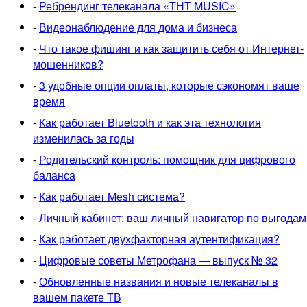
-
Ребрендинг телеканала «ТНТ MUSIC»
-
Видеонаблюдение для дома и бизнеса
-
Что такое фишинг и как защитить себя от Интернет-
мошенников?
-
3 удобные опции оплаты, которые сэкономят ваше
время
-
Как работает Bluetooth и как эта технология
изменилась за годы
-
Родительский контроль: помощник для цифрового
баланса
-
Как работает Mesh система?
-
Личный кабинет: ваш личный навигатор по выгодам
-
Как работает двухфакторная аутентификация?
-
Цифровые советы Метрофана — выпуск № 32
-
Обновленные названия и новые телеканалы в
вашем пакете ТВ