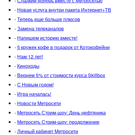
-
Сладкий ноябрь вместе с Метросетью
-
Новая услуга внутри пакета Интернет+ТВ
-
Теперь еще больше плюсов
-
Замена телеканалов
-
Напишем историю вместе!
-
5 кружек кофе в подарок от Котокофейни
-
Нам 12 лет!
-
Киноходы
-
Вернем 5% от стоимости курса Skillbox
-
С Новым годом!
-
Игра началась!
-
Новости Метросети
-
Метросеть Стрим-шоу: День нефтяника
-
Метросеть Cтрим-шоу: продолжение
-
Личный кабинет Метросети