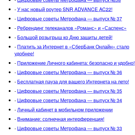
-
У нас новый роутер SNR ADVANCE AC22!
-
Цифровые советы Метрофана — выпуск № 37
-
Ребрендинг телеканалов «Романс» и «Саспенс»
-
Большой розыгрыш ко Дню защиты детей!
-
Платить за Интернет в «СберБанк Онлайн» стало
удобнее!
-
Приложение Личного кабинета: безопасно и удобно!
-
Цифровые советы Метрофана — выпуск № 36
-
Бесплатная пауза для вашего Интернета на лето!
-
Цифровые советы Метрофана — выпуск № 35
-
Цифровые советы Метрофана — выпуск № 34
-
Личный кабинет в мобильном приложении
-
Внимание: солнечная интерференция!
-
Цифровые советы Метрофана — выпуск № 33