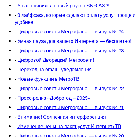
-
У нас появился новый роутер SNR AX2!
-
3 лайфхака, которые сделают оплату услуг проще и
удобнее!
-
Цифровые советы Метрофана — выпуск № 24
-
Умная пауза для вашего Интернета — бесплатно!
-
Цифровые советы Метрофана — выпуск № 23
-
Цифровой Дворецкий Метросети!
-
Переход на email - уведомления
-
Новые функции в МетроТВ!
-
Цифровые советы Метрофана — выпуск № 22
-
Пресс-релиз «Доброгод – 2025»
-
Цифровые советы Метрофана — выпуск № 21
-
Внимание! Солнечная интерференция
-
Изменение цены на пакет услуг Интернет+ТВ
-
Цифровые советы Метрофана — выпуск № 20