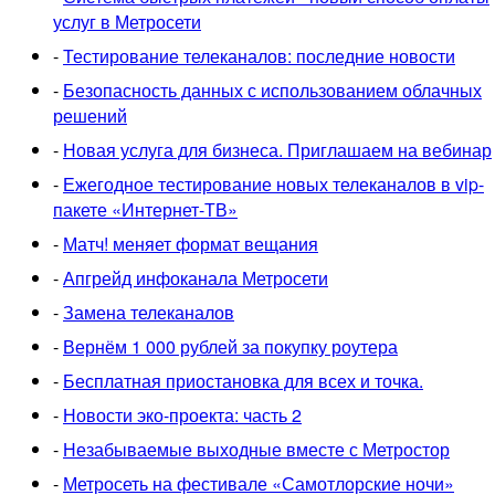
услуг в Метросети
-
Тестирование телеканалов: последние новости
-
Безопасность данных с использованием облачных
решений
-
Новая услуга для бизнеса. Приглашаем на вебинар
-
Ежегодное тестирование новых телеканалов в vip-
пакете «Интернет-ТВ»
-
Матч! меняет формат вещания
-
Апгрейд инфоканала Метросети
-
Замена телеканалов
-
Вернём 1 000 рублей за покупку роутера
-
Бесплатная приостановка для всех и точка.
-
Новости эко-проекта: часть 2
-
Незабываемые выходные вместе с Метростор
-
Метросеть на фестивале «Самотлорские ночи»