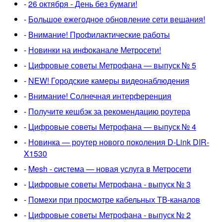
-
26 октября - День без бумаги!
-
Большое ежегодное обновление сети вещания!
-
Внимание! Профилактические работы
-
Новинки на инфоканале Метросети!
-
Цифровые советы Метрофана — выпуск № 5
-
NEW! Городские камеры видеонаблюдения
-
Внимание! Солнечная интерференция
-
Получите кешбэк за рекомендацию роутера
-
Цифровые советы Метрофана — выпуск № 4
-
Новинка — роутер нового поколения D-Link DIR-
X1530
-
Mesh - cистема — новая услуга в Метросети
-
Цифровые советы Метрофана - выпуск № 3
-
Помехи при просмотре кабельных ТВ-каналов
-
Цифровые советы Метрофана - выпуск № 2