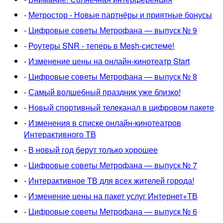
-
Метростор - Новые партнёры и приятные бонусы
-
Цифровые советы Метрофана — выпуск № 9
-
Роутеры SNR - теперь в Mesh-системе!
-
Изменение цены на онлайн-кинотеатр Start
-
Цифровые советы Метрофана — выпуск № 8
-
Самый волшебный праздник уже близко!
-
Новый спортивный телеканал в цифровом пакете
-
Изменения в списке онлайн-кинотеатров
Интерактивного ТВ
-
В новый год берут только хорошее
-
Цифровые советы Метрофана — выпуск № 7
-
Интерактивное ТВ для всех жителей города!
-
Изменение цены на пакет услуг Интернет+ТВ
-
Цифровые советы Метрофана — выпуск № 6