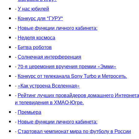
-
У нас юбилей
-
Конкурс для "ГУРУ"
-
Новые функции личного кабинета:
-
Неделя космоса
-
Битва роботов
-
Солнечная интерференция
-
70-я церемония вручения премии «Эмми»
-
Конкурс от телеканала Sony Turbo и Метросеть.
-
«Как устроена Вселенная»
-
Рейтинг лучших провайдеров домашнего Интернет
и телевидения в ХМАО-Югре.
-
Премьера
-
Новые функции личного кабинета:
-
Стартовал чемпионат мира по футболу в России