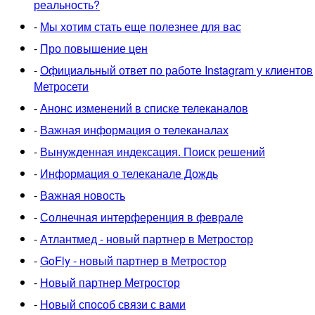
реальность?
-
Мы хотим стать еще полезнее для вас
-
Про повышение цен
-
Официальный ответ по работе Instagram у клиентов
Метросети
-
Анонс изменений в списке телеканалов
-
Важная информация о телеканалах
-
Вынужденная индексация. Поиск решений
-
Информация о телеканале Дождь
-
Важная новость
-
Солнечная интерференция в феврале
-
Атлантмед - новый партнер в Метростор
-
GoFly - новый партнер в Метростор
-
Новый партнер Метростор
-
Новый способ связи с вами