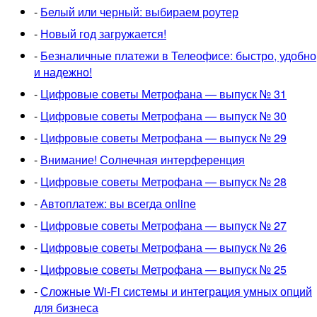
-
Белый или черный: выбираем роутер
-
Новый год загружается!
-
Безналичные платежи в Телеофисе: быстро, удобно
и надежно!
-
Цифровые советы Метрофана — выпуск № 31
-
Цифровые советы Метрофана — выпуск № 30
-
Цифровые советы Метрофана — выпуск № 29
-
Внимание! Солнечная интерференция
-
Цифровые советы Метрофана — выпуск № 28
-
Автоплатеж: вы всегда online
-
Цифровые советы Метрофана — выпуск № 27
-
Цифровые советы Метрофана — выпуск № 26
-
Цифровые советы Метрофана — выпуск № 25
-
Сложные Wi-Fi системы и интеграция умных опций
для бизнеса