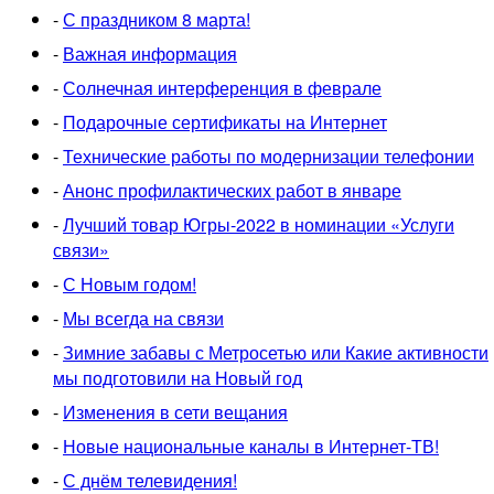
-
С праздником 8 марта!
-
Важная информация
-
Солнечная интерференция в феврале
-
Подарочные сертификаты на Интернет
-
Технические работы по модернизации телефонии
-
Анонс профилактических работ в январе
-
Лучший товар Югры-2022 в номинации «Услуги
связи»
-
С Новым годом!
-
Мы всегда на связи
-
Зимние забавы с Метросетью или Какие активности
мы подготовили на Новый год
-
Изменения в сети вещания
-
Новые национальные каналы в Интернет-ТВ!
-
С днём телевидения!