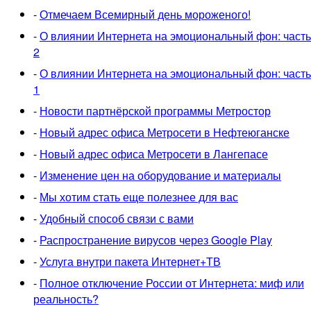
-
Отмечаем Всемирный день мороженого!
-
О влиянии Интернета на эмоциональный фон: часть
2
-
О влиянии Интернета на эмоциональный фон: часть
1
-
Новости партнёрской программы Метростор
-
Новый адрес офиса Метросети в Нефтеюганске
-
Новый адрес офиса Метросети в Лангепасе
-
Изменение цен на оборудование и материалы
-
Мы хотим стать еще полезнее для вас
-
Удобный способ связи с вами
-
Распространение вирусов через Google Play
-
Услуга внутри пакета Интернет+ТВ
-
Полное отключение России от Интернета: миф или
реальность?