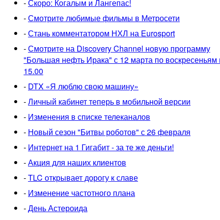
-
Скоро: Когалым и Лангепас!
-
Смотрите любимые фильмы в Метросети
-
Стань комментатором НХЛ на Eurosport
-
Смотрите на Discovery Channel новую программу
"Большая нефть Ирака" с 12 марта по воскресеньям 
15.00
-
DTX «Я люблю свою машину»
-
Личный кабинет теперь в мобильной версии
-
Изменения в списке телеканалов
-
Новый сезон "Битвы роботов" с 26 февраля
-
Интернет на 1 Гигабит - за те же деньги!
-
Акция для наших клиентов
-
TLC открывает дорогу к славе
-
Изменение частотного плана
-
День Астероида