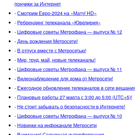
пончики за Интернет
-
Смотрим Евро-2024 на «Матч! HD»‎
-
Ребрендинг телеканала «Ювелирия»
-
Цифровые советы Метрофана — выпуск № 12
-
День рождения Метросети!
-
В отпуск вместе с Метросетью!
-
Мир, труд, май, новые телеканалы!
-
Цифровые советы Метрофана — выпуск № 11
-
Видеонаблюдение для дома от Метросети!
-
Ежегодное обновление телеканалов в сети вещания
-
Плановые работы 27 марта с 3:00 до 5:00 (UTC+5)!
-
Не стоит забывать о безопасности в Интернете!
-
Цифровые советы Метрофана — выпуск № 10
-
Новинки на инфоканале Метросети
-
Внимание! Солнечная интерференция