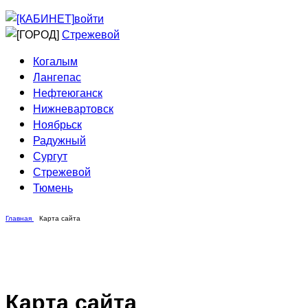
Приведи друга
Информирование
войти
Домовые сети
Стрежевой
Когалым
Лангепас
Нефтеюганск
Нижневартовск
Ноябрьск
Радужный
Сургут
Стрежевой
Тюмень
Главная
Карта сайта
Карта сайта