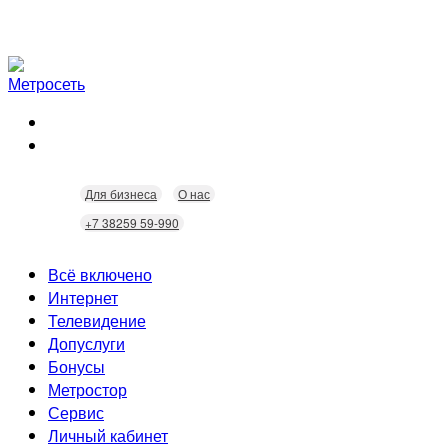
Для бизнеса
О нас
+7 38259 59-990
Всё включено
Интернет
Телевидение
Скорость
Допуслуги
Безопасность
Кабельное ТВ
Бонусы
Wi-Fi
Интерактивное ТВ
Видеонаблюдение
Метростор
Технологии
Городские камеры
Статусы
Сервис
Домофония
Бонусы
Личный кабинет
Скидки
Неисправности