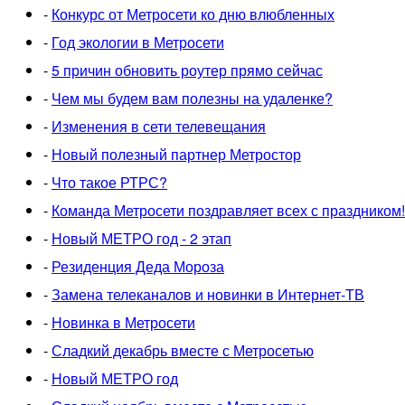
-
Конкурс от Метросети ко дню влюбленных
-
Год экологии в Метросети
-
5 причин обновить роутер прямо сейчас
-
Чем мы будем вам полезны на удаленке?
-
Изменения в сети телевещания
-
Новый полезный партнер Метростор
-
Что такое РТРС?
-
Команда Метросети поздравляет всех с праздником!
-
Новый МЕТРО год - 2 этап
-
Резиденция Деда Мороза
-
Замена телеканалов и новинки в Интернет-ТВ
-
Новинка в Метросети
-
Сладкий декабрь вместе с Метросетью
-
Новый МЕТРО год