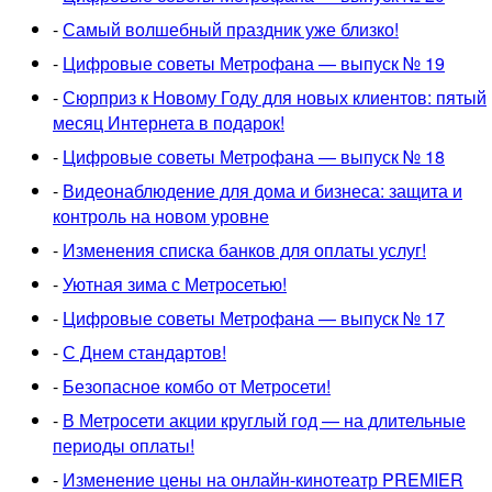
-
Самый волшебный праздник уже близко!
-
Цифровые советы Метрофана — выпуск № 19
-
Сюрприз к Новому Году для новых клиентов: пятый
месяц Интернета в подарок!
-
Цифровые советы Метрофана — выпуск № 18
-
Видеонаблюдение для дома и бизнеса: защита и
контроль на новом уровне
-
Изменения списка банков для оплаты услуг!
-
Уютная зима с Метросетью!
-
Цифровые советы Метрофана — выпуск № 17
-
С Днем стандартов!
-
Безопасное комбо от Метросети!
-
В Метросети акции круглый год — на длительные
периоды оплаты!
-
Изменение цены на онлайн-кинотеатр PREMIER