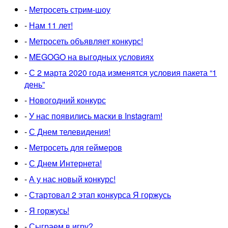
-
Метросеть стрим-шоу
-
Нам 11 лет!
-
Метросеть объявляет конкурс!
-
MEGOGO на выгодных условиях
-
С 2 марта 2020 года изменятся условия пакета “1
день”
-
Новогодний конкурс
-
У нас появились маски в Instagram!
-
С Днем телевидения!
-
Метросеть для геймеров
-
С Днем Интернета!
-
А у нас новый конкурс!
-
Стартовал 2 этап конкурса Я горжусь
-
Я горжусь!
-
Сыграем в игру?