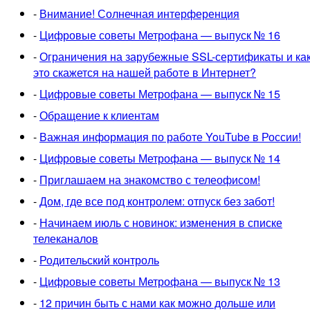
-
Внимание! Солнечная интерференция
-
Цифровые советы Метрофана — выпуск № 16
-
Ограничения на зарубежные SSL-сертификаты и ка
это скажется на нашей работе в Интернет?
-
Цифровые советы Метрофана — выпуск № 15
-
Обращение к клиентам
-
Важная информация по работе YouTube в России!
-
Цифровые советы Метрофана — выпуск № 14
-
Приглашаем на знакомство с телеофисом!
-
Дом, где все под контролем: отпуск без забот!
-
Начинаем июль с новинок: изменения в списке
телеканалов
-
Родительский контроль
-
Цифровые советы Метрофана — выпуск № 13
-
12 причин быть с нами как можно дольше или