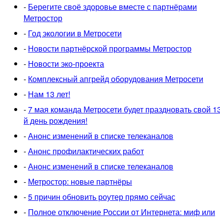
-
Берегите своё здоровье вместе с партнёрами
Метростор
-
Год экологии в Метросети
-
Новости партнёрской программы Метростор
-
Новости эко-проекта
-
Комплексный апгрейд оборудования Метросети
-
Нам 13 лет!
-
7 мая команда Метросети будет праздновать свой 1
й день рождения!
-
Анонс изменений в списке телеканалов
-
Анонс профилактических работ
-
Анонс изменений в списке телеканалов
-
Метростор: новые партнёры
-
5 причин обновить роутер прямо сейчас
-
Полное отключение России от Интернета: миф или