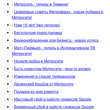
-
Метросеть - теперь в Тюмени!
-
Цифровые советы Метрофана - новая рубрика в
Метросети!
-
Нам 15 лет! Уже легенда!
-
Бесплатная приостановка
-
Видеонаблюдение для бизнеса - новая услуга
-
Матч Премьер - теперь в Интерактивном ТВ
Метросети!
-
Неделя добра в Метросети
-
Быть клиентом Метросети - просто космос
-
Изменения в списке телеканалов
-
Дружеский Кешбэк от Метросети
-
Подарок ко дню клиента
-
Массовый сбой в работе сервисов Google
-
Временный сбой в работе сервисов Google